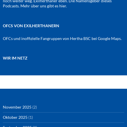
noch weiter weg. Exilherthaner eben. Die Namensgeber dieses
Podcasts. Mehr über uns gibt es
hier
.
OFCS VON EXILHERTHANERN
OFCs und inoffizielle Fangruppen von Hertha BSC bei Google Maps.
WIR IM NETZ
Amazon
RSS-Feed
YouTube
Spotify
Instagram
Podigee
November 2025
(2)
Oktober 2025
(1)