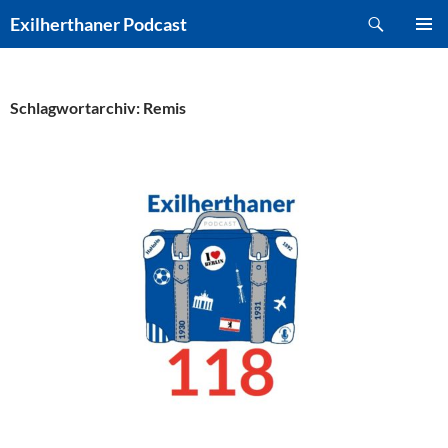
Zum
Suchen
Exilherthaner Podcast
Inhalt
PRIMÄR
springen
MENÜ
Schlagwortarchiv: Remis