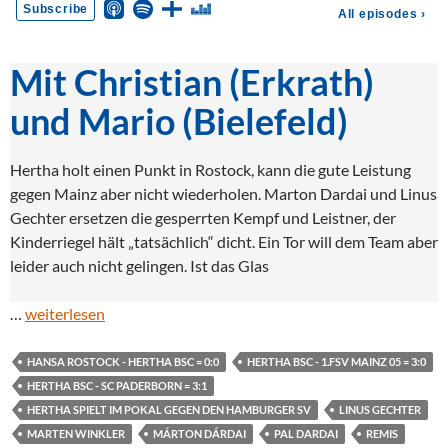
Mit Christian (Erkrath)
und Mario (Bielefeld)
Hertha holt einen Punkt in Rostock, kann die gute Leistung
gegen Mainz aber nicht wiederholen. Marton Dardai und Linus
Gechter ersetzen die gesperrten Kempf und Leistner, der
Kinderriegel hält „tatsächlich“ dicht. Ein Tor will dem Team aber
leider auch nicht gelingen. Ist das Glas
…
weiterlesen
HANSA ROSTOCK - HERTHA BSC = 0:0
HERTHA BSC - 1.FSV MAINZ 05 = 3:0
HERTHA BSC - SC PADERBORN = 3:1
HERTHA SPIELT IM POKAL GEGEN DEN HAMBURGER SV
LINUS GECHTER
MARTEN WINKLER
MÁRTON DÁRDAI
PAL DARDAI
REMIS