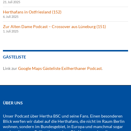
21. Juli 2025
Herthafans in Ostfriesland (152)
6. Juli 2025
Zur Alten Dame Podcast – Crossover aus Lüneburg (151)
1. Juli 2025
GÄSTELISTE
Link zur
Google Maps Gästeliste Exilherthaner Podcast
.
ÜBER UNS
Unser Podcast über Hertha BSC und seine Fans. Einen besonderen
Blick werfen wir dabei auf die Herthafans, die nicht im Raum Berlin
wohnen, sondern im Bundesgebiet, in Europa und manchmal sogar