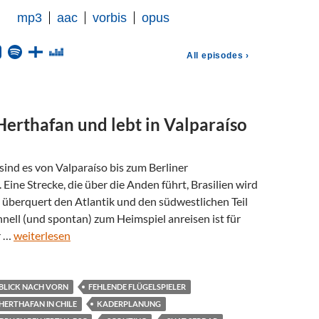
Herthafan und lebt in Valparaíso
ind es von Valparaíso bis zum Berliner
Eine Strecke, die über die Anden führt, Brasilien wird
 überquert den Atlantik und den südwestlichen Teil
nell (und spontan) zum Heimspiel anreisen ist für
r …
weiterlesen
BLICK NACH VORN
FEHLENDE FLÜGELSPIELER
HERTHAFAN IN CHILE
KADERPLANUNG