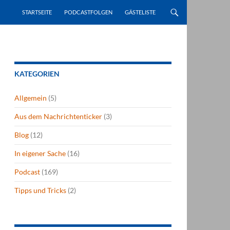
STARTSEITE
PODCASTFOLGEN
GÄSTELISTE
KATEGORIEN
Allgemein
(5)
Aus dem Nachrichtenticker
(3)
Blog
(12)
In eigener Sache
(16)
Podcast
(169)
Tipps und Tricks
(2)