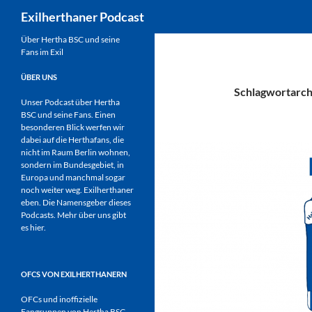
Suchen
Exilherthaner Podcast
Zum
Über Hertha BSC und seine
Fans im Exil
Inhalt
springen
ÜBER UNS
Schlagwortarch
Unser Podcast über Hertha
BSC und seine Fans. Einen
besonderen Blick werfen wir
dabei auf die Herthafans, die
nicht im Raum Berlin wohnen,
sondern im Bundesgebiet, in
Europa und manchmal sogar
noch weiter weg. Exilherthaner
eben. Die Namensgeber dieses
Podcasts. Mehr über uns gibt
es
hier
.
OFCS VON EXILHERTHANERN
OFCs und inoffizielle
Fangruppen von Hertha BSC