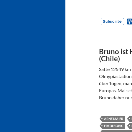
Bruno ist 
(Chile)
Satte 12549 km s
Olmypiastadion. 
überflogen, man
Europas. Mal sch
Bruno daher nu
ARNE MAIER
FREDI BOBIC