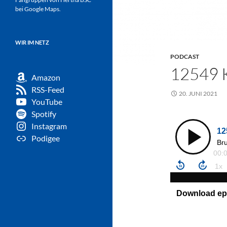
bei Google Maps.
WIR IM NETZ
PODCAST
12549 
Amazon
RSS-Feed
20. JUNI 2021
YouTube
Spotify
Instagram
Podigee