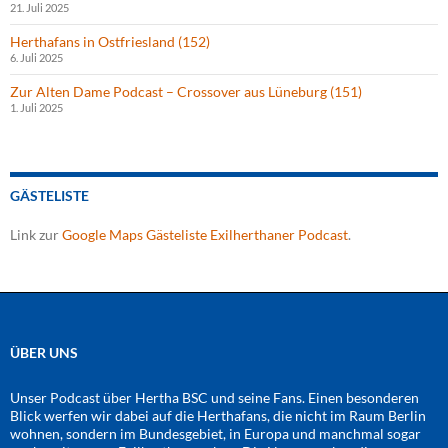
21. Juli 2025
Herthafans in Ostfriesland (152)
6. Juli 2025
Zur Alten Dame Podcast – Crossover aus Lüneburg (151)
1. Juli 2025
GÄSTELISTE
Link zur
Google Maps Gästeliste Exilherthaner Podcast
.
ÜBER UNS
Unser Podcast über Hertha BSC und seine Fans. Einen besonderen
Blick werfen wir dabei auf die Herthafans, die nicht im Raum Berlin
wohnen, sondern im Bundesgebiet, in Europa und manchmal sogar