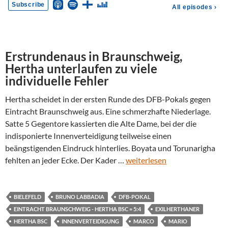
Erstrundenaus in Braunschweig,
Hertha unterlaufen zu viele
individuelle Fehler
Hertha scheidet in der ersten Runde des DFB-Pokals gegen
Eintracht Braunschweig aus. Eine schmerzhafte Niederlage.
Satte 5 Gegentore kassierten die Alte Dame, bei der die
indisponierte Innenverteidigung teilweise einen
beängstigenden Eindruck hinterlies. Boyata und Torunarigha
fehlten an jeder Ecke. Der Kader …
weiterlesen
BIELEFELD
BRUNO LABBADIA
DFB-POKAL
EINTRACHT BRAUNSCHWEIG - HERTHA BSC = 5:4
EXILHERTHANER
HERTHA BSC
INNENVERTEIDIGUNG
MARCO
MARIO