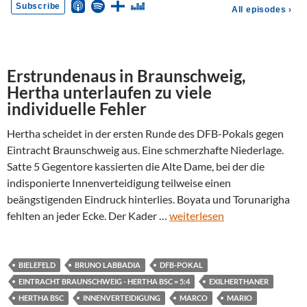
Erstrundenaus in Braunschweig,
Hertha unterlaufen zu viele
individuelle Fehler
Hertha scheidet in der ersten Runde des DFB-Pokals gegen
Eintracht Braunschweig aus. Eine schmerzhafte Niederlage.
Satte 5 Gegentore kassierten die Alte Dame, bei der die
indisponierte Innenverteidigung teilweise einen
beängstigenden Eindruck hinterlies. Boyata und Torunarigha
fehlten an jeder Ecke. Der Kader …
weiterlesen
BIELEFELD
BRUNO LABBADIA
DFB-POKAL
EINTRACHT BRAUNSCHWEIG - HERTHA BSC = 5:4
EXILHERTHANER
HERTHA BSC
INNENVERTEIDIGUNG
MARCO
MARIO